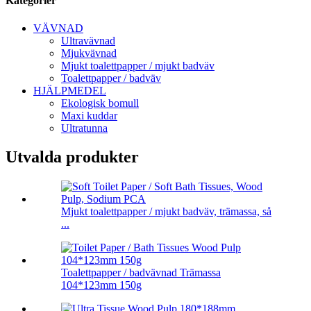
Kategorier
VÄVNAD
Ultravävnad
Mjukvävnad
Mjukt toalettpapper / mjukt badväv
Toalettpapper / badväv
HJÄLPMEDEL
Ekologisk bomull
Maxi kuddar
Ultratunna
Utvalda produkter
Mjukt toalettpapper / mjukt badväv, trämassa, så
...
Toalettpapper / badvävnad Trämassa
104*123mm 150g