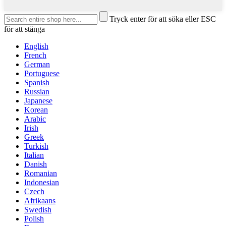
Tryck enter för att söka eller ESC
för att stänga
English
French
German
Portuguese
Spanish
Russian
Japanese
Korean
Arabic
Irish
Greek
Turkish
Italian
Danish
Romanian
Indonesian
Czech
Afrikaans
Swedish
Polish