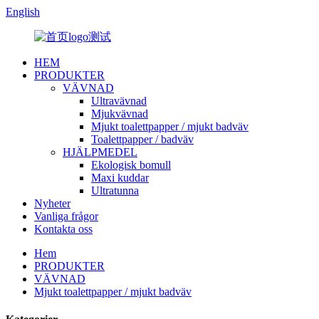
English
HEM
PRODUKTER
VÄVNAD
Ultravävnad
Mjukvävnad
Mjukt toalettpapper / mjukt badväv
Toalettpapper / badväv
HJÄLPMEDEL
Ekologisk bomull
Maxi kuddar
Ultratunna
Nyheter
Vanliga frågor
Kontakta oss
Hem
PRODUKTER
VÄVNAD
Mjukt toalettpapper / mjukt badväv