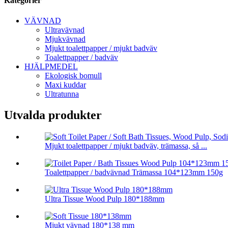
Kategorier
VÄVNAD
Ultravävnad
Mjukvävnad
Mjukt toalettpapper / mjukt badväv
Toalettpapper / badväv
HJÄLPMEDEL
Ekologisk bomull
Maxi kuddar
Ultratunna
Utvalda produkter
Mjukt toalettpapper / mjukt badväv, trämassa, så ...
Toalettpapper / badvävnad Trämassa 104*123mm 150g
Ultra Tissue Wood Pulp 180*188mm
Mjukt vävnad 180*138 mm