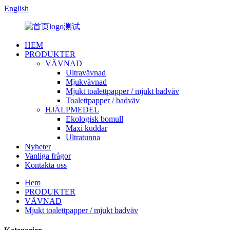
English
HEM
PRODUKTER
VÄVNAD
Ultravävnad
Mjukvävnad
Mjukt toalettpapper / mjukt badväv
Toalettpapper / badväv
HJÄLPMEDEL
Ekologisk bomull
Maxi kuddar
Ultratunna
Nyheter
Vanliga frågor
Kontakta oss
Hem
PRODUKTER
VÄVNAD
Mjukt toalettpapper / mjukt badväv