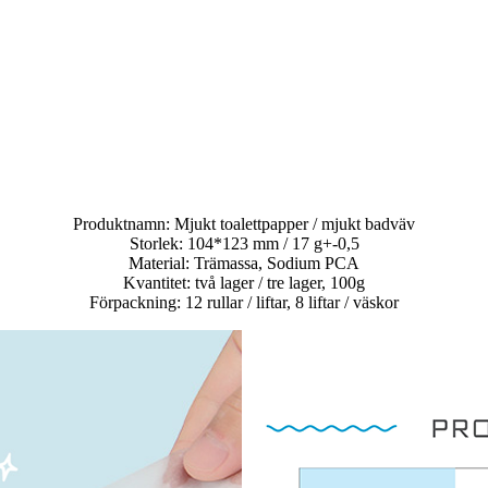
Produktnamn: Mjukt toalettpapper / mjukt badväv
Storlek: 104*123 mm / 17 g+-0,5
Material: Trämassa, Sodium PCA
Kvantitet: två lager / tre lager, 100g
Förpackning: 12 rullar / liftar, 8 liftar / väskor