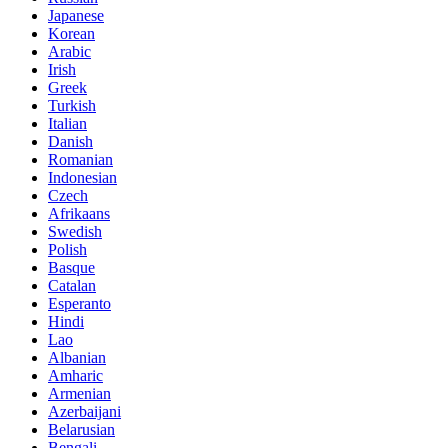
Japanese
Korean
Arabic
Irish
Greek
Turkish
Italian
Danish
Romanian
Indonesian
Czech
Afrikaans
Swedish
Polish
Basque
Catalan
Esperanto
Hindi
Lao
Albanian
Amharic
Armenian
Azerbaijani
Belarusian
Bengali