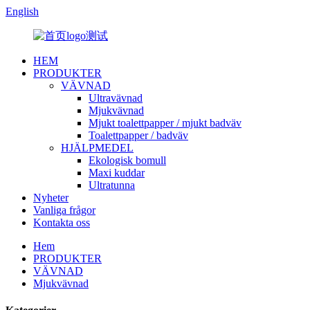
English
HEM
PRODUKTER
VÄVNAD
Ultravävnad
Mjukvävnad
Mjukt toalettpapper / mjukt badväv
Toalettpapper / badväv
HJÄLPMEDEL
Ekologisk bomull
Maxi kuddar
Ultratunna
Nyheter
Vanliga frågor
Kontakta oss
Hem
PRODUKTER
VÄVNAD
Mjukvävnad