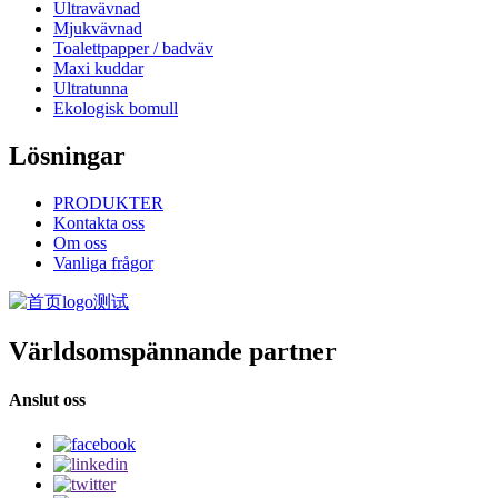
Ultravävnad
Mjukvävnad
Toalettpapper / badväv
Maxi kuddar
Ultratunna
Ekologisk bomull
Lösningar
PRODUKTER
Kontakta oss
Om oss
Vanliga frågor
Världsomspännande partner
Anslut oss