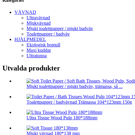
Kategorier
VÄVNAD
Ultravävnad
Mjukvävnad
Mjukt toalettpapper / mjukt badväv
Toalettpapper / badväv
HJÄLPMEDEL
Ekologisk bomull
Maxi kuddar
Ultratunna
Utvalda produkter
Mjukt toalettpapper / mjukt badväv, trämassa, så ...
Toalettpapper / badvävnad Trämassa 104*123mm 150g
Ultra Tissue Wood Pulp 180*188mm
Mjukt vävnad 180*138 mm