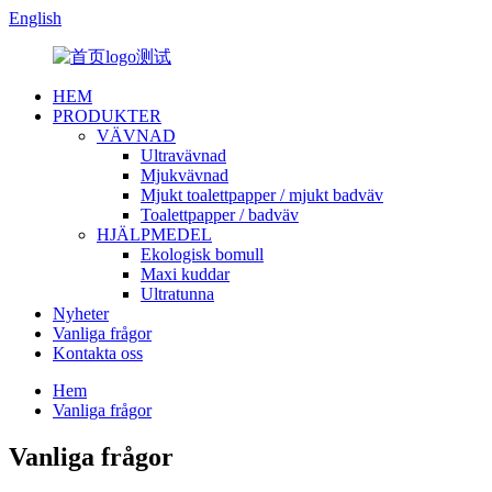
English
HEM
PRODUKTER
VÄVNAD
Ultravävnad
Mjukvävnad
Mjukt toalettpapper / mjukt badväv
Toalettpapper / badväv
HJÄLPMEDEL
Ekologisk bomull
Maxi kuddar
Ultratunna
Nyheter
Vanliga frågor
Kontakta oss
Hem
Vanliga frågor
Vanliga frågor