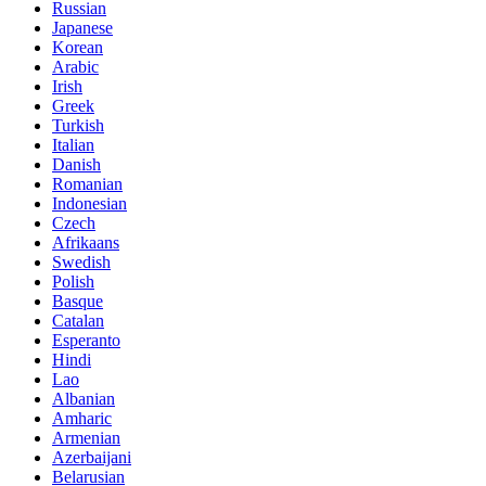
Russian
Japanese
Korean
Arabic
Irish
Greek
Turkish
Italian
Danish
Romanian
Indonesian
Czech
Afrikaans
Swedish
Polish
Basque
Catalan
Esperanto
Hindi
Lao
Albanian
Amharic
Armenian
Azerbaijani
Belarusian